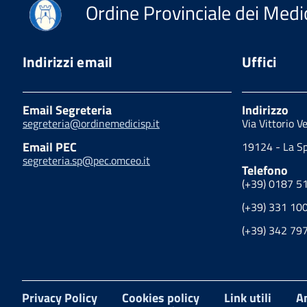
Ordine Provinciale dei Medic
Indirizzi email
Uffici
Email Segreteria
Indirizzo
segreteria@ordinemedicisp.it
Via Vittorio V
Email PEC
19124 - La Sp
segreteria.sp@pec.omceo.it
Telefono
(+39) 0187 5
(+39) 331 10
(+39) 342 79
Privacy Policy
Cookies policy
Link utili
A