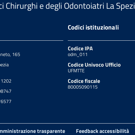
i Chirurghi e degli Odontoiatri La Spez
Codici istituzionali
Codice IPA
eneto, 165
odm_011
Codice Univoco Ufficio
ezia
UFMTTE
Codice fiscale
11202
80005090115
08747
76577
mministrazione trasparente
Feedback accessibilità