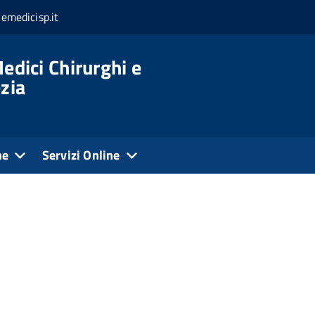
emedicisp.it
edici Chirurghi e
ezia
ne
Servizi Online